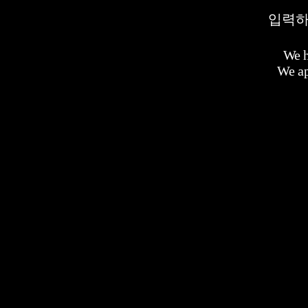
입력하
We h
We ap